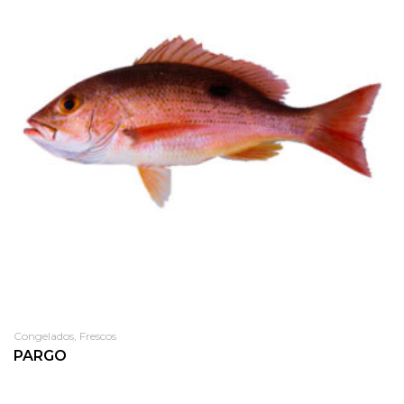
Congelados
,
Frescos
PARGO