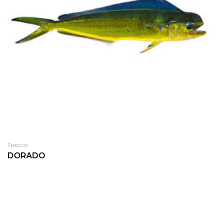
Frescos
DORADO