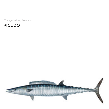
Congelados
,
Frescos
PICUDO