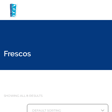
Ecuadorian Roots
Frescos
SHOWING ALL 8 RESULTS