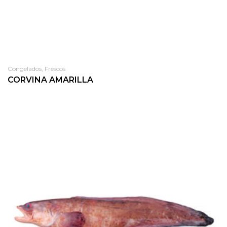
Congelados
,
Frescos
CORVINA AMARILLA